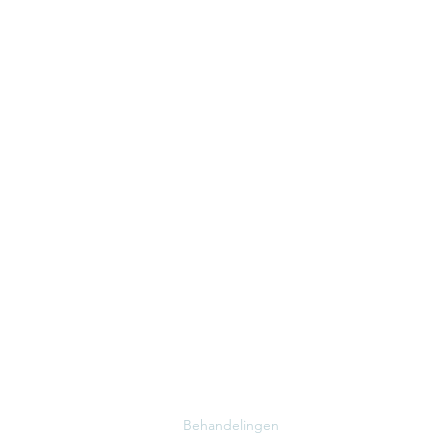
Menu
Home
Therapeuten
Behandelingen