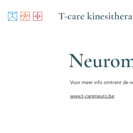
T-care kinesithera
Neuromo
Voor meer info omtrent de ne
www.t-careneuro.be